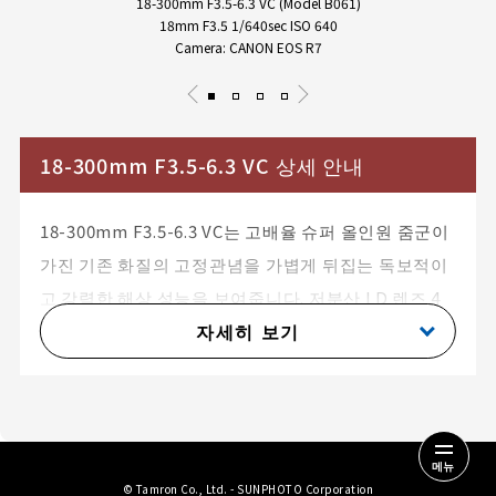
18-300mm F3.5-6.3 VC (Model B061)
18mm F3.5 1/640sec ISO 640
Camera: CANON EOS R7
18-300mm F3.5-6.3 VC 상세 안내
18-300mm F3.5-6.3 VC는 고배율 슈퍼 올인원 줌군이
가진 기존 화질의 고정관념을 가볍게 뒤집는 독보적이
고 강력한 해상 성능을 보여줍니다. 저분산 LD 렌즈 4
자세히 보기
매와 복합 비구면 하이브리드 렌즈 3매를 촘촘히 엮어
낸 무려
15군 19매
의 방대한 하이엔드 광학 설계를 베
이스로 삼아,
화면 정중앙부부터 주변부 극외곽 영역까
지 흐려짐 없이 선명하고 투명한 해상력을 균형 있게
잡아내며 수차 현상을 완벽히 제어
합니다. 여기에
메뉴
경량 컴팩트 디
© Tamron Co., Ltd. - SUNPHOTO Corporation