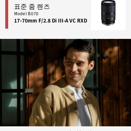
매를 조합하여 최대 개방 시 발생하기 쉬운 색수차 현
표준 줌 렌즈
상을 효과적으로
억제 및 보정
하여 언제나 선명하고 날
Model B070
카로운 이미지를 표현해 줍니다. 카메라 내부 보정 옵
17-70mm F/2.8 Di III-A VC RXD
션을 연동하여 왜곡 제어 수준을 한층 더 향상시킬 수
도 있습니다. 또한, 최대 광각단 기준
최단 촬영 거리
(MOD)가 0.15m
에 불과하여 한계를 뛰어넘는 초근접
촬영 자유도를 보장합니다. 초광각 제품군에서 쉽게 보
기 힘든 대단히 강력한
1:4 최대 배율 수준의 매크로 촬
영 기능
을 통해, 광각 특유의 독특한 공간감(가까운 피
사체는 극적으로 부각하고 배경은 광활하게 배치하는
표현)을 극대화한
다이내믹 와이드 매크로 사진 촬영
의 재미를 느낄 수 있습니다.