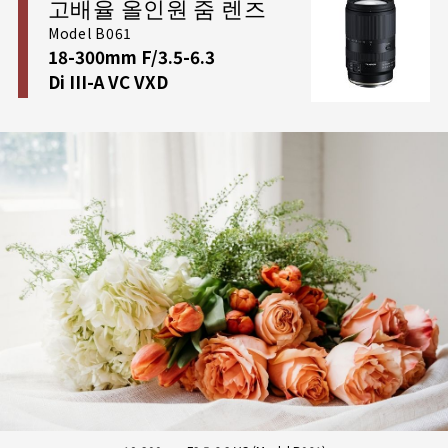
고배율 올인원 줌 렌즈
은 해상도와 고대비 명암 표현력
을 실현했습니다. 피사
체의 질감을 솜털까지 선명하고
날카롭게 도려내는 묘
Model B061
18-300mm F/3.5-6.3
사력
과, 메인 피사체를 입체적으로 명확히 분리 부각하
Di III-A VC VXD
는 데 필수적인
아름답고 부드러운 배경 흐림(보케) 효
과
를 고도로 결합한 완벽한 렌즈 패키지입니다. 그뿐만
아니라 대구경 고정 표준 줌 렌즈군 가운데 발군의 근
접 성능력을 자랑하여, 광각 스냅단 기준
최단 촬영 거
리(MOD) 0.19m
, 망원 영역단 기준
0.39m
에 이릅니
다. 피사체 코앞까지 극도로 밀착 접근 가능한 성능은
유저들의 공간 왜곡과 아웃포커싱 창작 옵션을 획기적
으로 넓혀주며 다이내믹한 배경 묘사를 가능하게 만듭
니다. 가벼운 일상 스냅과 카페 테이블 사진부터 수준
높은 인물 포트레이트 영역에 이르기까지, 압도적인 전
천후 대응력으로 일상의 거의 모든 촬영 씬을 평정합니
다.