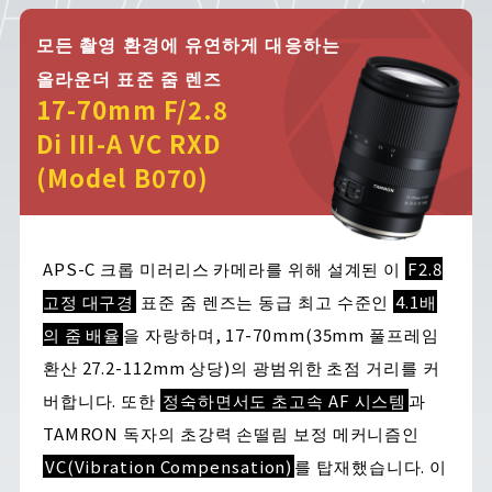
모든 촬영 환경에 유연하게 대응하는
올라운더 표준 줌 렌즈
17-70mm F/2.8
Di III-A VC RXD
(Model B070)
APS-C 크롭 미러리스 카메라를 위해 설계된 이
F2.8
고정 대구경
표준 줌 렌즈는 동급 최고 수준인
4.1배
의 줌 배율
을 자랑하며, 17-70mm(35mm 풀프레임
환산 27.2-112mm 상당)의 광범위한 초점 거리를 커
버합니다. 또한
정숙하면서도 초고속 AF 시스템
과
TAMRON 독자의 초강력 손떨림 보정 메커니즘인
VC(Vibration Compensation)
를 탑재했습니다. 이