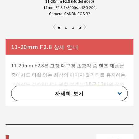
11-20mm F2.8 (Model B060)
11mm F2.8 1/8000sec ISO 200
Camera: CANON EOS R7
11-20mm F2.8 상세 안내
11-20mm F2.8은 고정 대구경 초광각 줌 렌즈 제품군
중에서도 타협 없는 최상의 이미지 퀄리티를 유지하는
고해상도 렌즈입니다. 광학 설계는
10군 12매
의 정밀
자세히 보기
구조로 이루어져 있으며, 정밀 성형 비구면 렌즈인
GM(Glass Molded Aspherical) 렌즈 2매를 핵심 위치
에 배열하여
프레임 전 영역에 걸쳐 균일한 해상력
을
자랑합니다. 특수 저분산 XLD(eXtra Low
Dispersion) 렌즈 1매와 LD(Low Dispersion) 렌즈 2