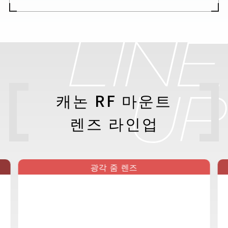
캐논 RF 마운트
렌즈 라인업
광각 줌 렌즈