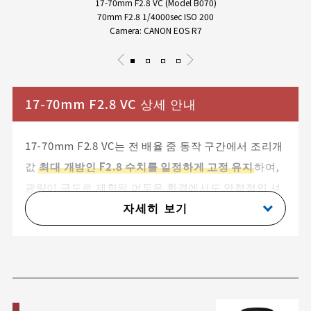
17-70mm F2.8 VC (Model B070)
70mm F2.8 1/4000sec ISO 200
Camera: CANON EOS R7
17-70mm F2.8 VC 상세 안내
17-70mm F2.8 VC는 전 배율 줌 동작 구간에서 조리개
값
최대 개방인 F2.8 수치를 일정하게 고정 유지
하여,
광량이 극도로 제한된 어두운 환경에서도 안정적인 셔
자세히 보기
터 속도와 정갈한 화질 성능을 지원합니다. 광학 설계
는 저분산 LD 렌즈 2매, GM 렌즈 2매, 복합 비구면 렌
즈 1매를 매우 균형 있게 조화시킨
12군 16매
의 고급
구성입니다. 이로써 이미지 중앙 부위뿐 아니라 미처
챙기기 힘든 극주변부 모서리 끝부분까지 동등하게
높